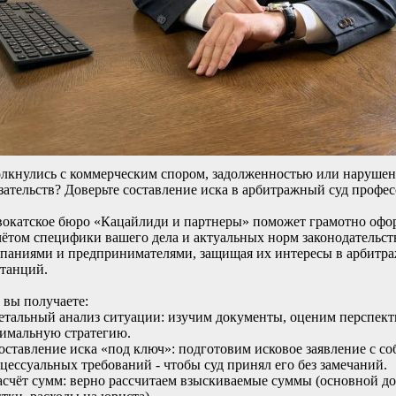
лкнулись с коммерческим спором, задолженностью или наруше
зательств? Доверьте составление иска в арбитражный суд профе
окатское бюро «Кацайлиди и партнеры» поможет грамотно офор
чётом специфики вашего дела и актуальных норм законодательст
паниями и предпринимателями, защищая их интересы в арбитра
танций.
 вы получаете:
етальный анализ ситуации: изучим документы, оценим перспект
имальную стратегию.
оставление иска «под ключ»: подготовим исковое заявление с с
цессуальных требований - чтобы суд принял его без замечаний.
асчёт сумм: верно рассчитаем взыскиваемые суммы (основной до