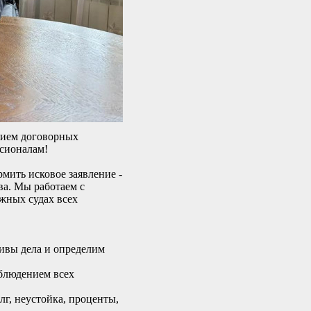
нием договорных
ссионалам!
мить исковое заявление -
ва. Мы работаем с
жных судах всех
ивы дела и определим
облюдением всех
лг, неустойка, проценты,