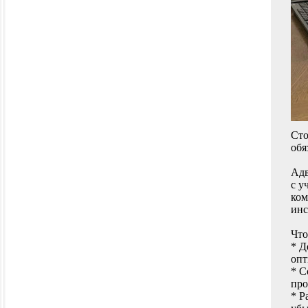
Сто
обя
Адв
с у
ком
инс
Что
* Д
опт
* С
про
* Р