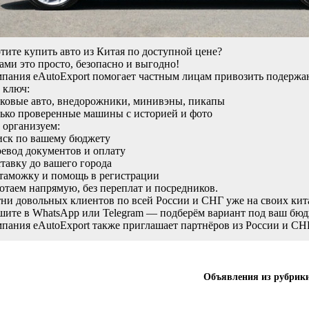
тите купить авто из Китая по доступной цене?
ами это просто, безопасно и выгодно!
пания eAutoExport помогает частным лицам привозить подерж
 ключ:
ковые авто, внедорожники, минивэны, пикапы
ько проверенные машины с историей и фото
организуем:
ск по вашему бюджету
евод документов и оплату
тавку до вашего города
таможку и помощь в регистрации
отаем напрямую, без переплат и посредников.
ни довольных клиентов по всей России и СНГ уже на своих кит
ите в WhatsApp или Telegram — подберём вариант под ваш бюд
пания eAutoExport также приглашает партнёров из России и СНГ
Объявления из рубрик