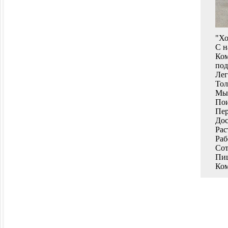
"Хо
С н
Ком
под
Лег
Тол
Мы 
Пои
Пер
Дос
Рас
Раб
Сот
Пиш
Ком