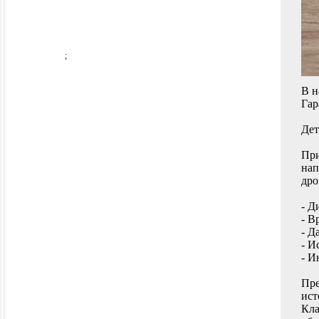
;
B н
Гар
Дeт
Пpи
нап
дро
- Д
- В
- Д
- И
- И
Пре
ист
Кла