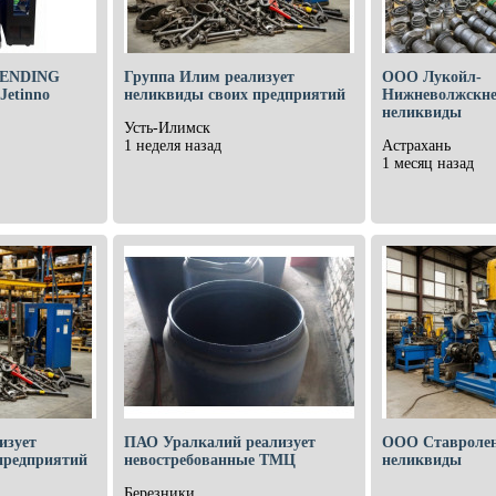
VENDING
Группа Илим реализует
ООО Лукойл-
Jetinno
неликвиды своих предприятий
Нижневолжскне
неликвиды
Усть-Илимск
1 неделя назад
Астрахань
1 месяц назад
изует
ПАО Уралкалий реализует
ООО Ставролен
предприятий
невостребованные ТМЦ
неликвиды
Березники