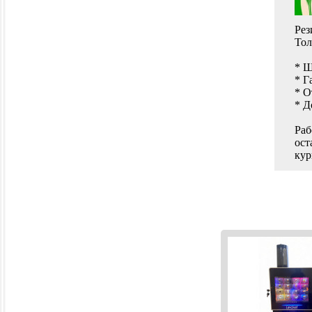
Рез
Тол
* Ш
* Г
* О
* Д
Раб
ост
кур