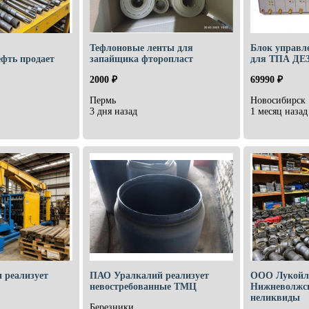
Тефлоновые ленты для
Блок управл
фть продает
запайщика фторопласт
для ТПА ДЕ3
2000 ₽
69990 ₽
Пермь
Новосибирск
3 дня назад
1 месяц назад
 реализует
ПАО Уралкалий реализует
ООО Лукойл
невостребованные ТМЦ
Нижневолжск
неликвиды
Березники