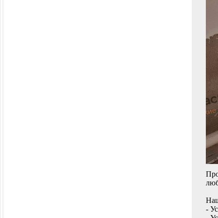
Про
люб
Наш
- У
- У