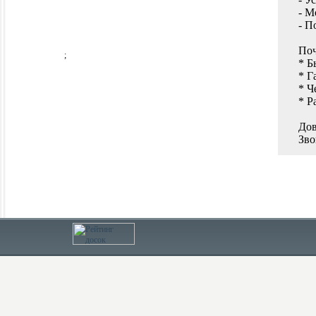
- М
- П
Поч
;
* Б
* Г
* Ч
* Р
Дов
Зво