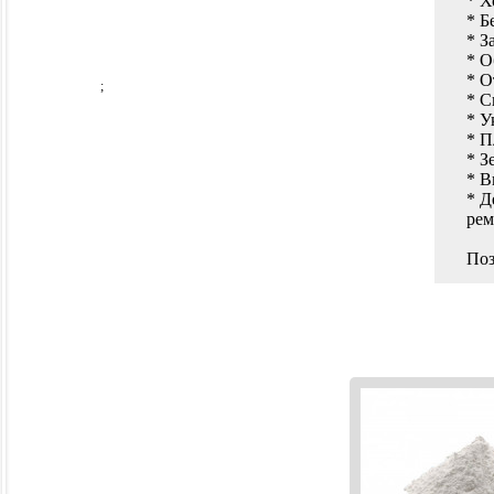
* Х
* Б
* З
* О
* О
;
* С
* У
* П
* З
* В
* Д
рем
Поз