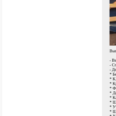
Вып
- В
- С
- Д
* Б
* К
* К
* Ф
* Д
* К
* Ш
* У
* Ш