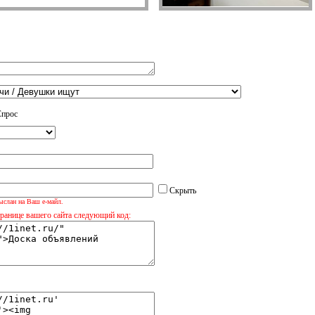
Спрос
Скрыть
ыслан на Ваш е-майл.
транице вашего сайта следующий код: