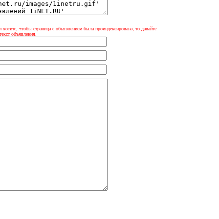
и хотите, чтобы страница с объявлением была проиндексирована, то давайте
текст объявления.