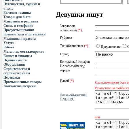
Путешествия, туризм и
отдых
Бытовая техника
Девушки ищут
Товары для быта
Животные и растения
Связь и телефония
Заголовок
Продукты питания
объявления
(*)
Компьютеры и оргтехника
Рубрика
Медицина и красота
Услуги
Тип объявления
(*)
Предложение
Работа
Металлы, металлопрокат
Город
Бизнес и финансы
Недвижимость
Контактный телефон
Оборудование
Не забывайте код
Строительство и
города
стройматериалы
Перевозки
E-mail
(*)
Промышленные товары
Код подтверждения будет в
Знакомства, встречи
Разместите на любой с
Доска объявлений
1iNET.RU
или