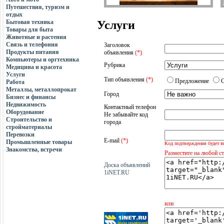
Путешествия, туризм и
отдых
Бытовая техника
Услуги
Товары для быта
Животные и растения
Связь и телефония
Заголовок
Продукты питания
объявления
(*)
Компьютеры и оргтехника
Рубрика
Медицина и красота
Услуги
Тип объявления
(*)
Предложение
Работа
Металлы, металлопрокат
Город
Бизнес и финансы
Недвижимость
Контактный телефон
Оборудование
Не забывайте код
Строительство и
города
стройматериалы
Перевозки
E-mail
(*)
Промышленные товары
Код подтверждения будет в
Знакомства, встречи
Разместите на любой с
Доска объявлений
1iNET.RU
или