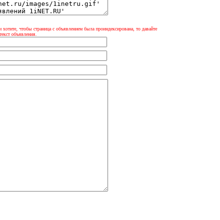
и хотите, чтобы страница с объявлением была проиндексирована, то давайте
текст объявления.