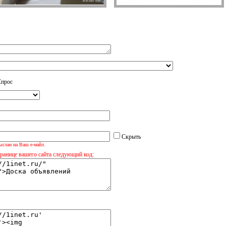
Спрос
Скрыть
ыслан на Ваш е-майл.
транице вашего сайта следующий код: