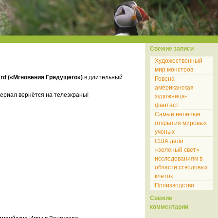
Свежие записи
Художественный
мир монстров
ard («Мгновения Грядущего»)
в длительный
Ровена
американская
сериал вернётся на телеэкраны!
художница-
фантаст
Самые нелепые
открытия мировых
ученых
США дали
»зеленый свет»
исследованиям в
области стволовых
клеток
Производство
Свежие
комментарии