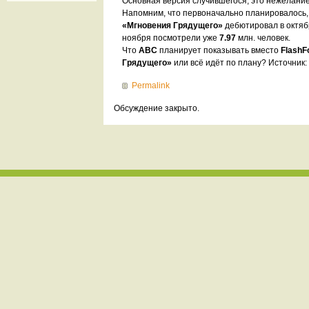
Основная версия случившегося, это нежелани
Напомним, что первоначально планировалось,
«Мгновения Грядущего»
дебютировал в октяб
ноября посмотрели уже
7.97
млн. человек.
Что
ABC
планирует показывать вместо
FlashF
Грядущего»
или всё идёт по плану? Источник: 
Permalink
Обсуждение закрыто.