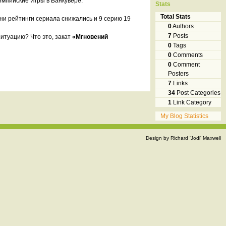
импийские Игры в Ванкувере.
Stats
Total Stats
ени рейтинги сериала снижались и 9 серию 19
0
Authors
7
Posts
ситуацию? Что это, закат
«Мгновений
0
Tags
0
Comments
0
Comment
Posters
7
Links
34
Post Categories
1
Link Category
My Blog Statistics
Design by Richard 'Jodi' Maxwell