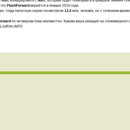
е
ABC
конкурировать с
NBC
, который будет показывать в феврале Зимние Ол
 что
FlashForward
вернётся в январе 2010 года.
ре, тогда пилотную серию посмотрели
12.4
млн. человек, но с течением врем
orward
по четвергам пока неизвестно. Какова ваша реакция на сложившуюся 
LostFilm.INFO