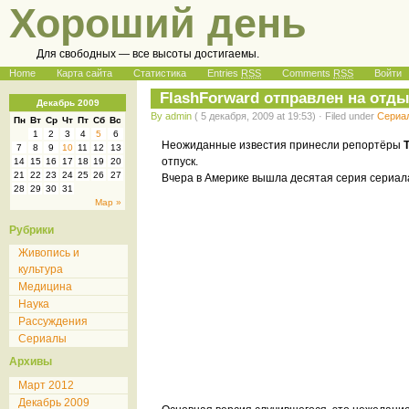
Хороший день
Для свободных — все высоты достигаемы.
Home
Карта сайта
Статистика
Entries
RSS
Comments
RSS
Войти
FlashForward отправлен на отды
Декабрь 2009
By admin
( 5 декабря, 2009 at 19:53) · Filed under
Сериа
Пн
Вт
Ср
Чт
Пт
Сб
Вс
1
2
3
4
5
6
Неожиданные известия принесли репортёры
7
8
9
10
11
12
13
отпуск.
14
15
16
17
18
19
20
21
22
23
24
25
26
27
Вчера в Америке вышла десятая серия сериала
28
29
30
31
Мар »
Рубрики
Живопись и
культура
Медицина
Наука
Рассуждения
Сериалы
Архивы
Март 2012
Декабрь 2009